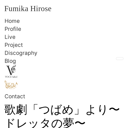
Fumika Hirose
Home
Profile
Live
Project
Discography
Blog
Me
Contact
歌劇「つばめ」より〜
ドレッタの夢〜