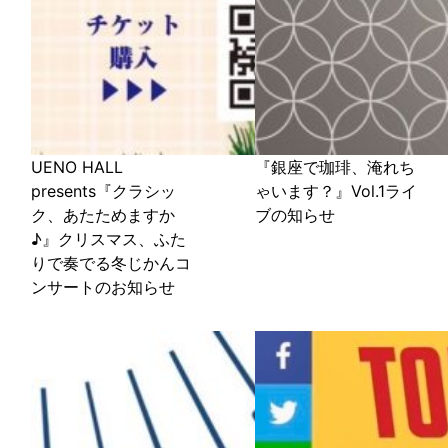
UENO HALL
『銀座で珈琲、淹れち
presents『クラシッ
ゃいます？』Vol.1ライ
ク、あたためますか
ブの知らせ
♪』クリスマス、ふた
りで奏でる冬じかんコ
ンサートのお知らせ